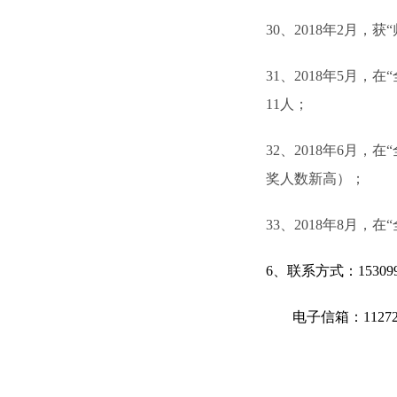
30
、
2018
年
2
月，获“
31
、
2018
年
5
月，在
11
人；
32
、
2018
年
6
月，在
奖人数新高）；
33
、
2018
年
8
月，在
6
、联系方式：
15309
电子信箱：
1127