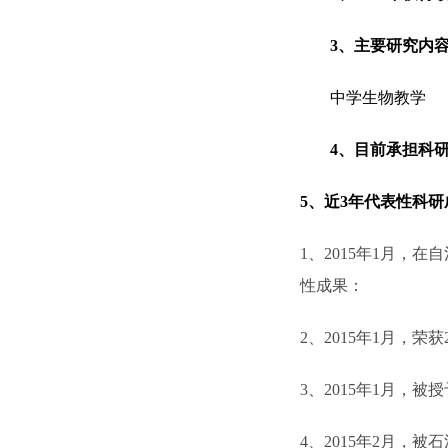
3
、主要研究内
中学生物教学
4
、目前承担科
5
、近
3
年代表性科研
1
、
2015
年
1
月，在自
性成果：
2
、
2015
年
1
月，荣获
3
、
2015
年
1
月，被授
4
、
2015
年
2
月，被石