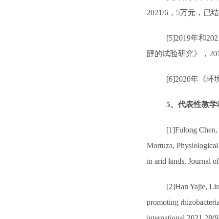
2021/6
，
5
万元，已结
[5]2019
年和
202
醇的试验研究》，
20
[6]
2020
年《环
5
、代表性教学
[1]Fulong Chen,
Mortuza, Physiological
in arid lands, Journal 
[2]
Han Yajie, Li
promoting rhizobacteri
international,2021,28(9