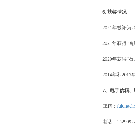
6.
获奖情况
2021
年被评为
2
2021
年获得
“
首
2020
年获得
“
石
2014
年和
2015
7
、电子信箱、
邮箱：
fulongch
电话：
1529992