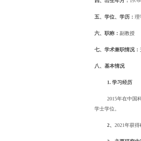
四、出生年月：
1976
五、学位、学历：
理
六、职称：
副教授
七、学术兼职情况：
八、基本情况
1.
学习经历
2015
年在中国
学士学位。
2
、
2021
年获得