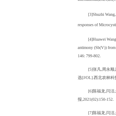
[3]Shuzhi Wang,
responses of Microcyst
[4]Huawei Wang
antimony (Sb(V)) from 
146: 799-802.
[5]
张凡
,
周永顺
,
选
[J/OL].
西北农林科
[6]
陈福龙
,
闫洁
,
报
,2021(02):150-152.
[7]
陈福龙
,
闫洁
,