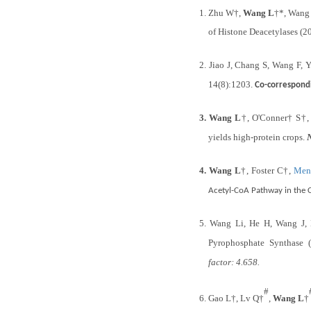
1.
Zhu
W
†
,
Wang
L
†
*
, Wang
of Histone Deacetylases
(2
2.
Jiao J, Chang S, Wang F, Y
14(8):1203.
Co-correspond
3.
Wang L
†
, O'Conner
†
S
†
,
yields high-protein crops.
4.
Wang
L
†, Foster
C
†,
Men
Acetyl-CoA
Pathway in the 
5.
Wang L
i
, He H, Wang J,
Pyrophosphate Synthase 
factor:
4.658
.
#
6.
Gao L
†
, Lv
Q
†
,
Wang L
†