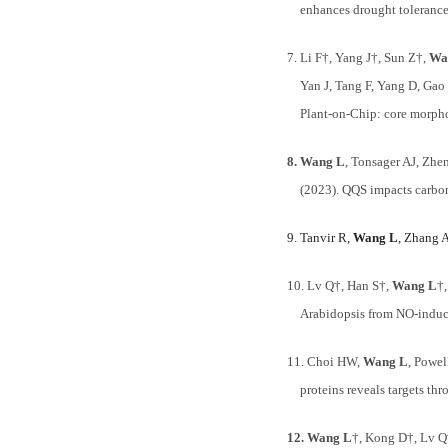
enhances drought tolerance
7.
Li F
†
, Yang J
†
, Sun Z
†
,
Wa
Yan J, Tang F, Yang D, Gao
Plant-on-Chip: core morpho
8.
Wang L
, Tonsager AJ, Zh
(2023). QQS impacts carbon 
9.
Tanvir R,
Wang L
, Zhang 
10.
Lv Q
†
, Han S
†
,
Wang L
†
Arabidopsis from NO-ind
11.
Choi HW,
Wang L
, Powel
proteins reveals targets t
12.
Wang L
†
, Kong D
†
, Lv Q