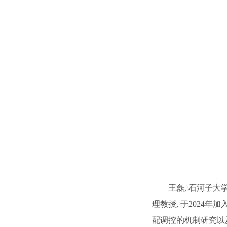
王磊
石河子大
,
理教授
,
于
2024
年加
配调控的机制研究以