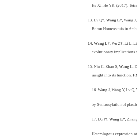
He XJ, He YK. (2017). Tetr
13.
Lv Q
†
,
Wang L
†
, Wang J
Boron Homeostasis in Arab
14.
Wang L
†
, Wu Z
†
, Li L, 
evolutionary implications o
15.
Niu G, Zhao S,
Wang L
, 
insight into its function.
F
16.
Wang J, Wang Y, Lv Q,
by S-nitrosylation of plas
17.
Du J
†
,
Wang L
†
, Zhan
Heterologous expression o