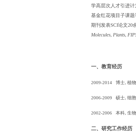
学高层次人才引进计
基金红花项目子课题
期刊
发表
SCI
论文
20
Molecules
,
Plants
,
F
IP
一、教育经历
2009-2014
博士
,
植
2006-2009
硕士
,
细
2002-2006
本科
,
生
二、研究工作经历