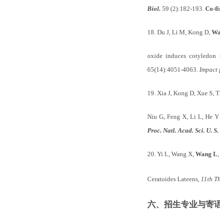
Biol.
59 (2):182-193.
Co-fi
18.
Du J, Li M, Kong D,
Wa
oxide induces cotyledon
65(14):4051-4063.
Impact 
19.
Xia J, Kong D, Xue S, T
Niu G, Feng X, Li L, He Y
Proc. Natl. Acad. Sci. U. S.
20.
Yi L, Wang X,
Wang L
Ceratoides Lateens,
11th T
六、招生专业与寄