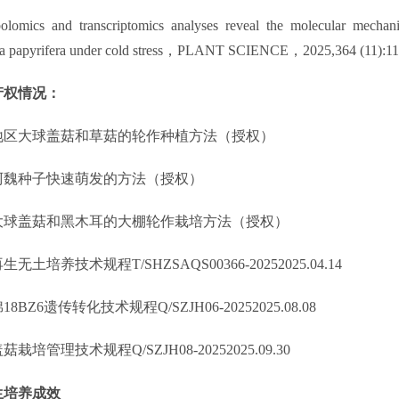
bolomics and transcriptomics analyses reveal the molecular mecha
 papyrifera under cold stress
，
PLANT SCIENCE
，
2025,364 (11):1
产权情况
：
地区大球盖菇和草菇的轮作种植方法
（授权）
阿魏种子快速萌发的方法
（授权）
大球盖菇和黑木耳的大棚轮作栽培方法
（授权）
再生无土培养技术规程
T/SHZSAQS00366-2025
2025.04.14
棉
18BZ6
遗传转化技术规程
Q/SZJH06-2025
2025.08.08
盖菇栽培管理技术规程
Q/SZJH08-2025
2025.09.30
生
培养成效