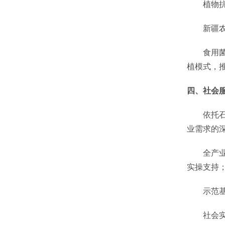
植物
新疆
食用
植模式，
四、社会
依托
业需求的
全产
实操支持
示范
社会