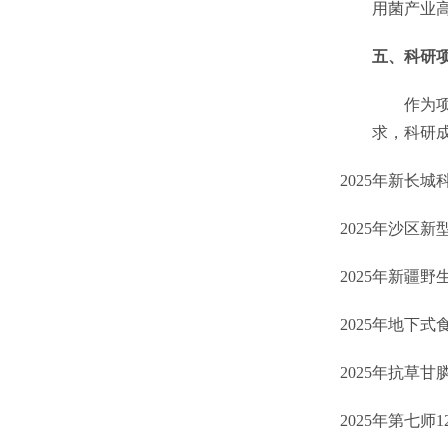
用菌产业
五、科研
作为
求，科研
2025
年
新长城
2025
年
沙区新
2025
年
新疆野
2025
年
地下式
2025
年
抗草甘
2025
年
第七师
1