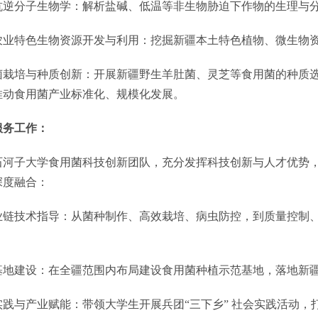
抗逆分子生物学：解析盐碱、低温等非生物胁迫下作物的生理与
农业特色生物资源开发与利用：挖掘新疆本土特色植物、微生物
菌栽培与种质创新：开展新疆野生羊肚菌、灵芝等食用菌的种质
推动食用菌产业标准化、规模化发展。
服务
工作
：
石河子大学食用菌科技创新团队，充分发挥科技创新与人才优势
深度融合：
业链技术指导：从菌种制作、高效栽培、病虫防控，到质量控制
；
基地建设：在全疆范围内布局建设食用菌种植示范基地，落地新
实践与产业赋能：带领大学生开展兵团
“
三下乡
”
社会实践活动，