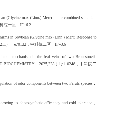
bean (Glycine max (Linn.) Merr) under combined salt-alkali
科院一区，
IF=6.2
anisms in Soybean (Glycine max (Linn.) Merr) Response to
211
）：
e70132
，中科院二区，
IF=3.6
lation mechanism in the leaf veins of two Broussonetia
D BIOCHEMISTRY
，
2025,228 (11):110248
，中科院二
 regulation of odor components between two Ferula species
，
roving its photosynthetic efficiency and cold tolerance
，