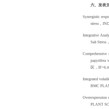
六、
发表
Synergistic resp
stress
，
IN
Integrative Ana
Salt Stress
Comprehensive m
papyrifera v
区，
IF=6.4
Integrated volat
BMC PLA
Overexpression o
PLANT S