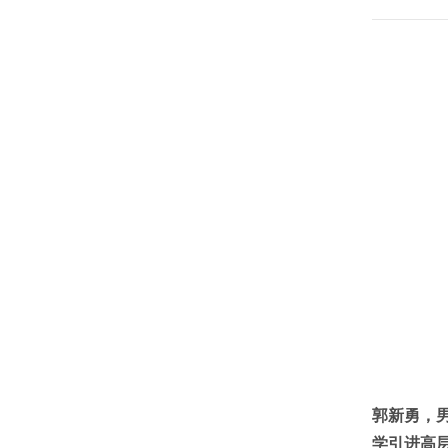
郭新勇，
学引进高