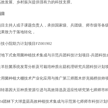
高效发展、乡村振兴提供强有力的科技支撑。
项目
项目主持人或子课题负责人，承担国家级、兵团级、师市级等各
成果致力于落地转化，
科技小院助力计划项目
FZ001902
型地下式食用菌种植技术集成与示范
兵团科技计划项目
-
兵团科技
生羊肚菌系统发育分析及可栽培种质出菇机理研究
兵团科技计划
食用菌种植大棚技术产业化应用与推广
第三师图木舒克揭榜挂帅
膦转基因大豆种质资源引进与高效筛选及适应性研究
第七师师市
24
团林下大球盖菇高效种植技术集成与示范
第七师师市科技计划