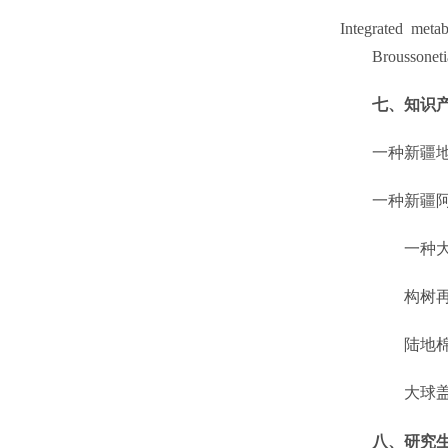
Integrated meta
Broussonetia
七、
知识
一种新疆
一种新疆
一种
构树
陆地
大球
八、
研究