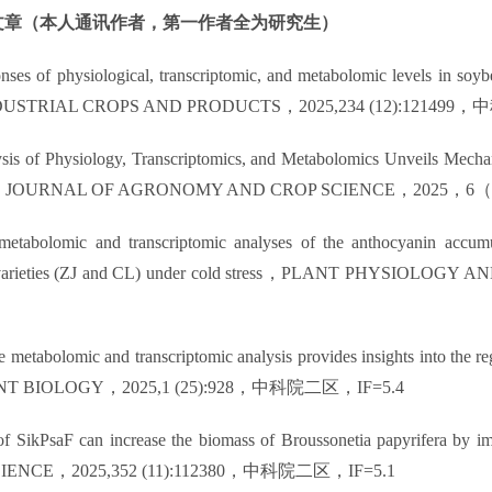
文章（本人通讯作者，第一作者全为研究生）
onses of physiological, transcriptomic, and metabolomic levels in soy
DUSTRIAL CROPS AND PRODUCTS
，
2025,234 (12):121499
，中
lysis of Physiology, Transcriptomics, and Metabolomics Unveils Mech
，
JOURNAL OF AGRONOMY AND CROP SCIENCE
，
2025
，
6
（
etabolomic and transcriptomic analyses of the anthocyanin accumu
arieties (ZJ and CL) under cold stress
，
PLANT PHYSIOLOGY AN
ile metabolomic and transcriptomic analysis provides insights into the
NT BIOLOGY
，
2025,1 (25):928
，中科院二区，
IF=5.4
f SikPsaF can increase the biomass of Broussonetia papyrifera by imp
CIENCE
，
2025,352 (11):112380
，中科院二区，
IF=5.1