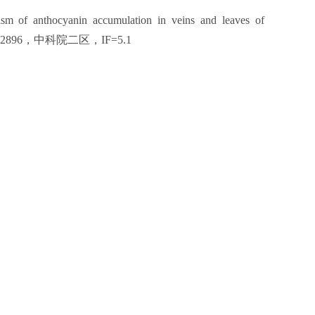
nism of anthocyanin accumulation in veins and leaves of
12896
，中科院二区，
IF=5.1